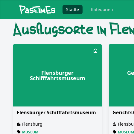
Städte
Kategorien
Ausflugsorte in Fle
Flensburger
Ge
Schifffahrtsmuseum
Flensburger Schifffahrtsmuseum
Gerichts
Flensburg
Flensbu
MUSEUM
MUSEUM