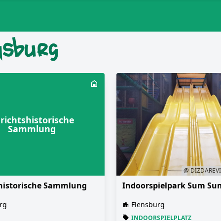
nsburg
richtshistorische
Sammlung
@ DIZDAREVIC
historische Sammlung
Indoorspielpark Sum Su
rg
Flensburg
INDOORSPIELPLATZ