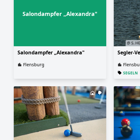
Salondampfer „Alexandra"
@ S. H
Salondampfer „Alexandra"
Segler-Ve
Flensburg
Flensbu
SEGELN