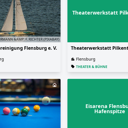
Theaterwerkstatt Pil
ERMANN &AMP; F. RICHTER (PIXABAY)
reinigung Flensburg e. V.
Theaterwerkstatt Pilkent
rg
Flensburg
THEATER & BÜHNE
Eisarena Flensb
Hafenspitze