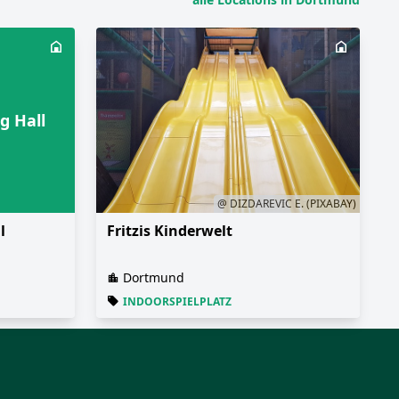
g Hall
@ DIZDAREVIC E. (PIXABAY)
l
Fritzis Kinderwelt
Dortmund
INDOORSPIELPLATZ