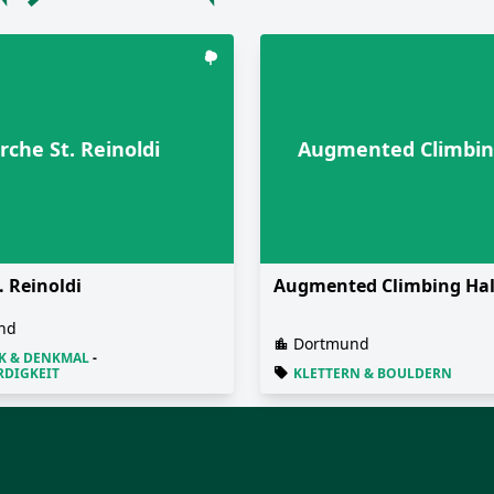
irche St. Reinoldi
Augmented Climbin
. Reinoldi
Augmented Climbing Hal
nd
Dortmund
K & DENKMAL
-
DIGKEIT
KLETTERN & BOULDERN