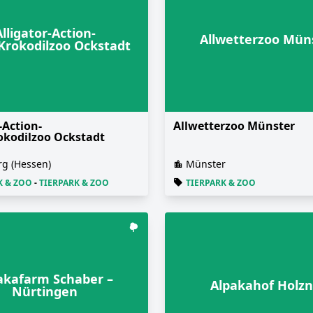
Alligator-Action-
Allwetterzoo Mün
Krokodilzoo Ockstadt
-Action-
Allwetterzoo Münster
kodilzoo Ockstadt
rg (Hessen)
Münster
K & ZOO
-
TIERPARK & ZOO
TIERPARK & ZOO
akafarm Schaber –
Alpakahof Holzn
Nürtingen