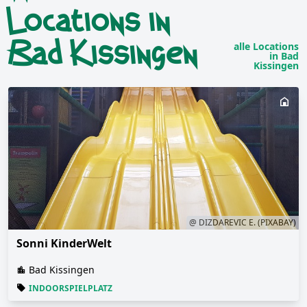
Locations in
Bad Kissingen
alle Locations
in Bad
Kissingen
@ DIZDAREVIC E. (PIXABAY)
Sonni KinderWelt
Bad Kissingen
INDOORSPIELPLATZ