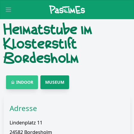
Open main menu
Heimatstube im
Klosterstift
Bordesholm
INDOOR
MUSEUM
Adresse
Lindenplatz 11
24582 Bordesholm