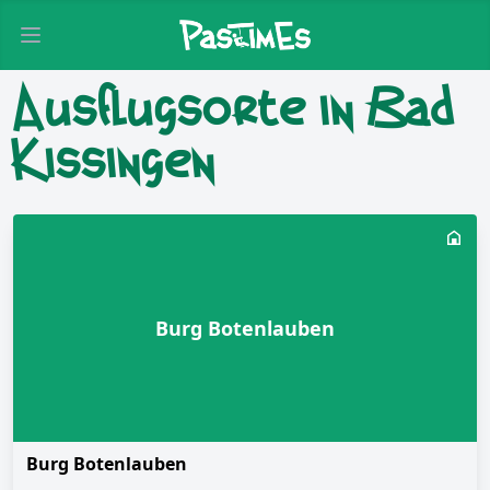
Open main menu
Ausflugsorte in Bad
Kissingen
Burg Botenlauben
Burg Botenlauben