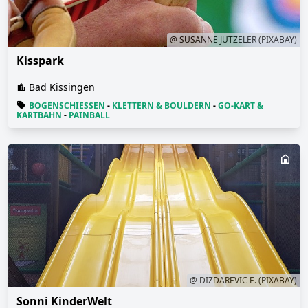
@ SUSANNE JUTZELER (PIXABAY)
Kisspark
Bad Kissingen
BOGENSCHIESSEN
-
KLETTERN & BOULDERN
-
GO-KART &
KARTBAHN
-
PAINBALL
@ DIZDAREVIC E. (PIXABAY)
Sonni KinderWelt