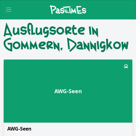
Open main menu
Ausflugsorte in
Gommern, Dannigkow
AWG-Seen
AWG-Seen