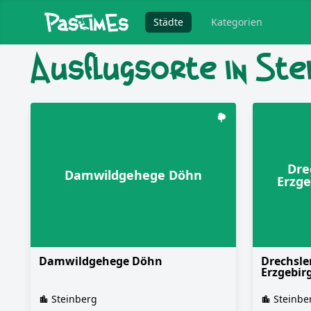
Städte
Kategorien
Ausflugsorte in Ste
Dre
Damwildgehege Döhn
Erzge
Damwildgehege Döhn
Drechsle
Erzgebir
Steinberg
Steinbe