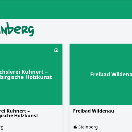
inberg
chslerei Kuhnert –
Freibad Wilden
birgische Holzkunst
rei Kuhnert –
Freibad Wildenau
gische Holzkunst
rg
Steinberg